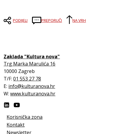
PODIJELI
PREPORUČI
NA VRH
Zaklada "Kultura nova"
Trg Marka Marulića 16
10000 Zagreb
T/F:
01 553 27 78
E:
info@kulturanova.hr
W:
www.kulturanova.hr
Korisnička zona
Kontakt
Newsletter