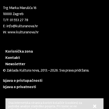
Zaklada "Kultura nova"
Trg Marka Marulića 16
10000 Zagreb
T/F:
01 553 27 78
E:
info@kulturanova.hr
W:
www.kulturanova.hr
Korisnička zona
Kontakt
Newsletter
© Zaklada Kultura nova, 2013.–2026. Sva prava pridržana.
Izjava o pristupačnosti
Izjava o privatnosti
Ova internetska stranica koristi kolačiće (cookies) za
×
potrebe analize statistike posjeta. Pri tome se ne
No Result
Website Carbon