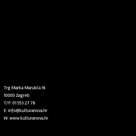
Zaklada "Kultura nova"
Trg Marka Marulića 16
10000 Zagreb
T/F:
01 553 27 78
E:
info@kulturanova.hr
W:
www.kulturanova.hr