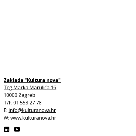
Zaklada "Kultura nova"
Trg Marka Marulića 16
10000 Zagreb
T/F:
01 553 27 78
E:
info@kulturanova.hr
W:
www.kulturanova.hr