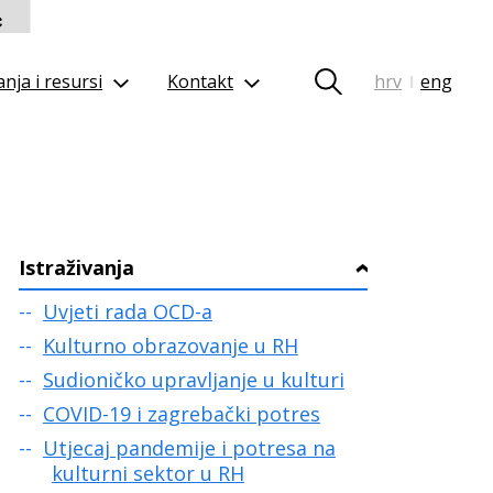
nja i resursi
Kontakt
hrv
eng
|
Istraživanja
›
Uvjeti rada OCD-a
Kulturno obrazovanje u RH
Sudioničko upravljanje u kulturi
COVID-19 i zagrebački potres
Utjecaj pandemije i potresa na
kulturni sektor u RH