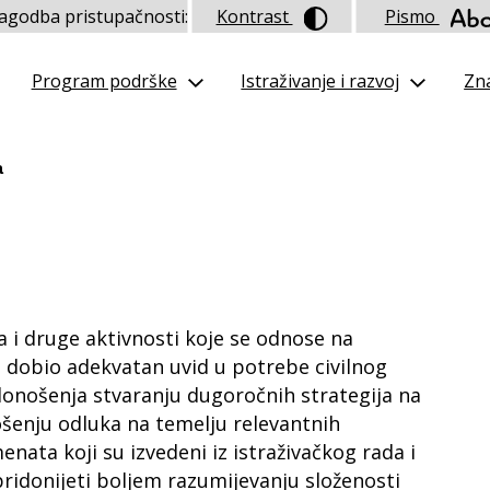
lagodba pristupačnosti:
Kontrast
Pismo
Program podrške
Istraživanje i razvoj
Zna
a
a i druge aktivnosti koje se odnose na
 se dobio adekvatan uvid u potrebe civilnog
idonošenja stvaranju dugoročnih strategija na
nošenju odluka na temelju relevantnih
enata koji su izvedeni iz istraživačkog rada i
pridonijeti boljem razumijevanju složenosti