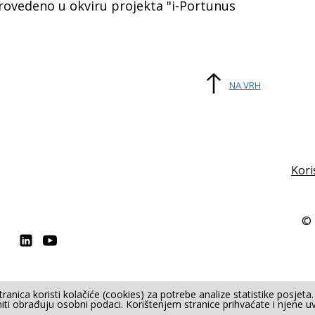
provedeno u okviru projekta "i-Portunus
NA VRH
Kori
© 
ranica koristi kolačiće (cookies) za potrebe analize statistike posjeta
Website Carbon
No Result
niti obrađuju osobni podaci. Korištenjem stranice prihvaćate i njene u