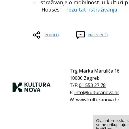
Istraživanje o mobilnosti u kulturi 
Houses" -
rezultati istraživanja
PODIJELI
PREPORUČI
Trg Marka Marulića 16
10000 Zagreb
T/F:
01 553 27 78
E:
info@kulturanova.hr
W:
www.kulturanova.hr
Ova internetska st
se ne prikupljaju 
korištenja.