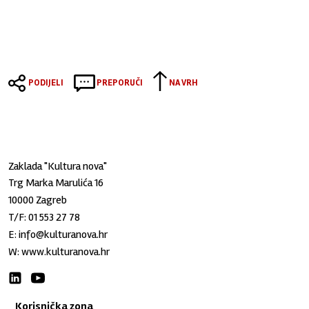
PODIJELI
PREPORUČI
NA VRH
Zaklada "Kultura nova"
Trg Marka Marulića 16
10000 Zagreb
T/F:
01 553 27 78
E:
info@kulturanova.hr
W:
www.kulturanova.hr
Korisnička zona