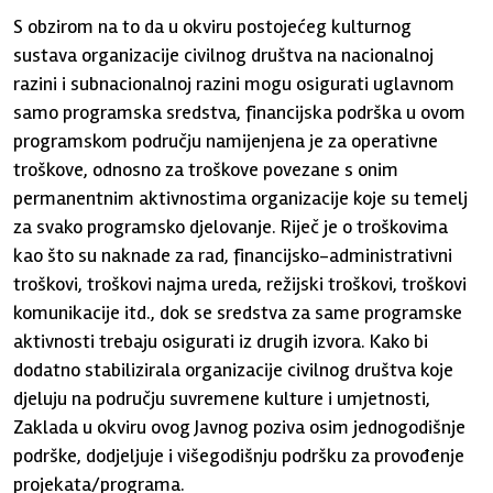
S obzirom na to da u okviru postojećeg kulturnog
sustava organizacije civilnog društva na nacionalnoj
razini i subnacionalnoj razini mogu osigurati uglavnom
samo programska sredstva, financijska podrška u ovom
programskom području namijenjena je za operativne
troškove, odnosno za troškove povezane s onim
permanentnim aktivnostima organizacije koje su temelj
za svako programsko djelovanje. Riječ je o troškovima
kao što su naknade za rad, financijsko-administrativni
troškovi, troškovi najma ureda, režijski troškovi, troškovi
komunikacije itd., dok se sredstva za same programske
aktivnosti trebaju osigurati iz drugih izvora. Kako bi
dodatno stabilizirala organizacije civilnog društva koje
djeluju na području suvremene kulture i umjetnosti,
Zaklada u okviru ovog Javnog poziva osim jednogodišnje
podrške, dodjeljuje i višegodišnju podršku za provođenje
projekata/programa.