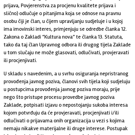
prijava, Povjerenstva za procjenu kvalitete prijava i
slično) odlučuje o pitanjima koja se odnose na pravnu
osobu čiji je član, u čijem upravljanju sudjeluje i u kojoj
ima imovinski interes, primjenjuju se odredbe članka 12.
Zakona o Zakladi “Kultura nova” te članka 13. Statuta,
tako da taj član Upravnog odbora ili drugog tijela Zaklade
u tom slučaju ne može glasovati, odlučivati, provjeravati
ili procjenjivati.
U skladu s navedenim, a u svrhu osiguranja nepristranog
provođenja javnog poziva, članovi svih tijela koji sudjeluju
u postupcima provođenja javnog poziva moraju, prije
nego što pristupe procesu provedbe javnog poziva
Zaklade, potpisati izjavu o nepostojanju sukoba interesa
kojom potvrđuju da će provjeravati, procjenjivati i/ili
odlučivati o prijavama onih organizacija u vezi s kojima
nemaju nikakve materijalne ili druge interese. Postupak