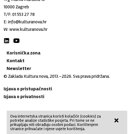
10000 Zagreb
T/F:
01 553 27 78
E:
info@kulturanova.hr
W:
www.kulturanova.hr
Korisnička zona
Kontakt
Newsletter
© Zaklada Kultura nova, 2013.–2026. Sva prava pridržana.
Izjava o pristupačnosti
Izjava o privatnosti
Ova internetska stranica koristi kolačiće (cookies) za
×
potrebe analize statistike posjeta. Pri tome se ne
No Result
Website Carbon
prikupljaju niti obrađuju osobni podaci. Korištenjem
stranice prihvaćate i njene uvjete korištenja.