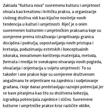
Zaklada "Kultura nova" suvremenu kulturu i umjetnost
shvaća kao kreativnu i kritičku praksu, a organizacije
civilnog društva vidi kao ključne nositelje novih
tendencija u kulturi i umjetnosti. Riječ je o onim
suvremenim kulturnim i umjetničkim praksama koje su
usmjerene prema istraživanju i propitivanju granica
disciplina i područja, uspostavljanju novih pristupa i
kretanja, poduzimanju estetskih i konceptualnih
iskoraka, inovativnom korištenju materijala, metoda,
formata i medija te sveukupno otvaranju novih pogleda,
shvaćanja i orijentacija u svijetu umjetnosti. To su
također i one prakse koje su usmjerene društvenom
angažmanu te orijentirane na zajednicu i sudjelovanje
građana, i koje danas predstavljaju razvojni potencijal jer
se bave pitanjima kao što su društvena kohezija,
izgradnja potencijala zajednice i slično. Suvremene
kulturne i umjetničke prakse kroz različite oblike,