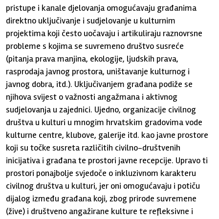
pristupe i kanale djelovanja omogućavaju građanima
direktno uključivanje i sudjelovanje u kulturnim
projektima koji često uočavaju i artikuliraju raznovrsne
probleme s kojima se suvremeno društvo susreće
(pitanja prava manjina, ekologije, ljudskih prava,
rasprodaja javnog prostora, uništavanje kulturnog i
javnog dobra, itd.). Uključivanjem građana podiže se
njihova svijest o važnosti angažmana i aktivnog
sudjelovanja u zajednici. Ujedno, organizacije civilnog
društva u kulturi u mnogim hrvatskim gradovima vode
kulturne centre, klubove, galerije itd. kao javne prostore
koji su točke susreta različitih civilno-društvenih
inicijativa i građana te prostori javne recepcije. Upravo ti
prostori ponajbolje svjedoče o inkluzivnom karakteru
civilnog društva u kulturi, jer oni omogućavaju i potiču
dijalog između građana koji, zbog prirode suvremene
(žive) i društveno angažirane kulture te refleksivne i