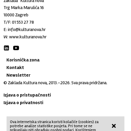
Zaklada "Kultura nova"
Trg Marka Marulića 16
10000 Zagreb
T/F:
01 553 27 78
E:
info@kulturanova.hr
W:
www.kulturanova.hr
Korisnička zona
Kontakt
Newsletter
© Zaklada Kultura nova, 2013.–2026. Sva prava pridržana.
Izjava o pristupačnosti
Izjava o privatnosti
Ova internetska stranica koristi kolačiće (cookies) za
×
potrebe analize statistike posjeta. Pri tome se ne
No Result
Website Carbon
prikupljaju niti obrađuju osobni podaci. Korištenjem