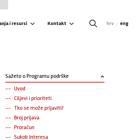
nja i resursi
Kontakt
hrv
|
eng
Sažeto o Programu podrške
›
Uvod
Ciljevi i prioriteti
Tko se može prijaviti?
Broj prijava
Proračun
Sukob interesa