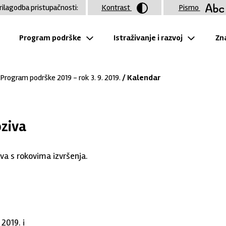
rilagodba pristupačnosti:
Kontrast
Pismo
Program podrške
Istraživanje i razvoj
Zna
Program podrške 2019 - rok 3. 9. 2019.
/ Kalendar
oziva
va s rokovima izvršenja.
 2019. i