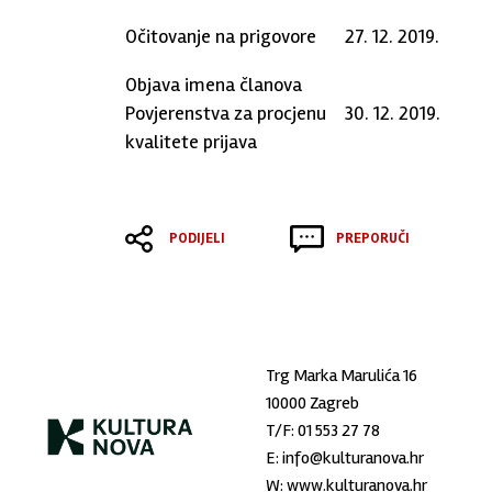
Očitovanje na prigovore
27. 12. 2019.
Objava imena članova
Povjerenstva za procjenu
30. 12. 2019.
kvalitete prijava
PODIJELI
PREPORUČI
Trg Marka Marulića 16
10000 Zagreb
T/F:
01 553 27 78
E:
info@kulturanova.hr
W:
www.kulturanova.hr