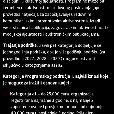
disciplini ili kulturnoj djelatnosti. Program ne može biti
temeljen na aktivnostima redovnog poslovanja (npr.
provedba natječaja za zapošljavanje), redovnim
komunikacijskim i promotivnim aktivnostima, izradi
web-stranica i aplikacija, zagovaračkim aktivnostima te
medijskoj djelatnosti i elektroničkim publikacijama.
Trajanje podrške:
u svih pet kategorija dodjeljuje se
jednogodišnja podrška, dok je višegodišnju podršku (za
provedbu u 2027., 2028. i 2029.) moguće ostvariti
isključivo u kategorijama a1 i a2.
Kategorije Programskog područja 1, najviši iznosi koje
je moguće zatražiti i osnovni uvjeti:
Kategorija a1
– do 25,000 eura: organizacija
registrirana najmanje 3 godine, s najmanje 2
zaposlene osobe i prosjekom prihoda od najmanje
40,000 eura u posljednje 3 godine. Prijavljeni