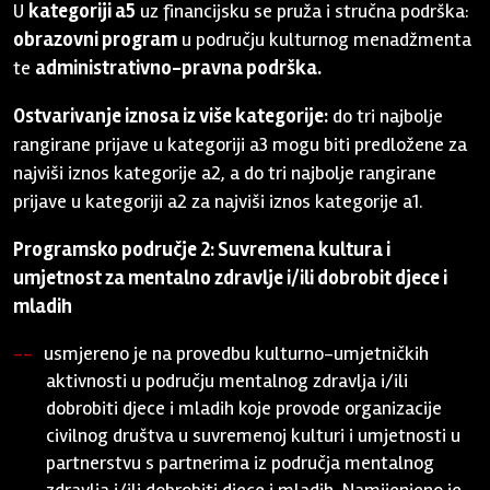
U
kategoriji a5
uz financijsku se pruža i stručna podrška:
obrazovni program
u području kulturnog menadžmenta
te
administrativno-pravna podrška.
Ostvarivanje iznosa iz više kategorije:
do tri najbolje
rangirane prijave u kategoriji a3 mogu biti predložene za
najviši iznos kategorije a2, a do tri najbolje rangirane
prijave u kategoriji a2 za najviši iznos kategorije a1.
Programsko područje 2: Suvremena kultura i
umjetnost za mentalno zdravlje i/ili dobrobit djece i
mladih
usmjereno je na provedbu kulturno-umjetničkih
aktivnosti u području mentalnog zdravlja i/ili
dobrobiti djece i mladih koje provode organizacije
civilnog društva u suvremenoj kulturi i umjetnosti u
partnerstvu s partnerima iz područja mentalnog
zdravlja i/ili dobrobiti djece i mladih. Namijenjeno je