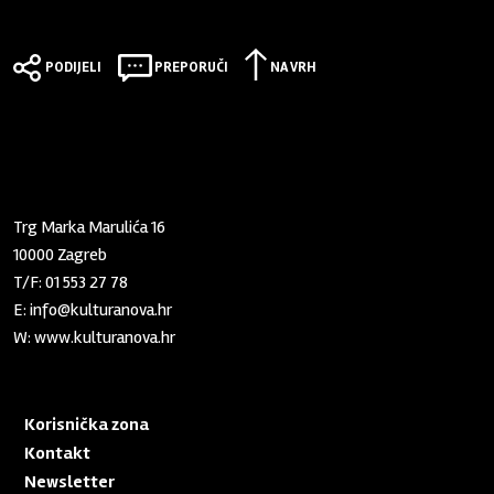
PODIJELI
PREPORUČI
NA VRH
Zaklada "Kultura nova"
Trg Marka Marulića 16
10000 Zagreb
T/F:
01 553 27 78
E:
info@kulturanova.hr
W:
www.kulturanova.hr
Korisnička zona
Kontakt
Newsletter