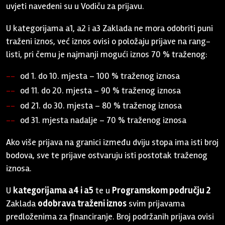
uvjeti navedeni su u Vodiču za prijavu.
U kategorijama a1, a2 i a3 Zaklada ne mora odobriti puni
traženi iznos, već iznos ovisi o položaju prijave na rang-
listi, pri čemu je najmanji mogući iznos 70 % traženog:
od 1. do 10. mjesta – 100 % traženog iznosa
od 11. do 20. mjesta – 90 % traženog iznosa
od 21. do 30. mjesta – 80 % traženog iznosa
od 31. mjesta nadalje – 70 % traženog iznosa
Ako više prijava na granici između dviju stopa ima isti broj
bodova, sve te prijave ostvaruju isti postotak traženog
iznosa.
U
kategorijama a4 i a5
te u
Programskom području 2
Zaklada
odobrava traženi iznos
svim prijavama
predloženima za financiranje. Broj podržanih prijava ovisi