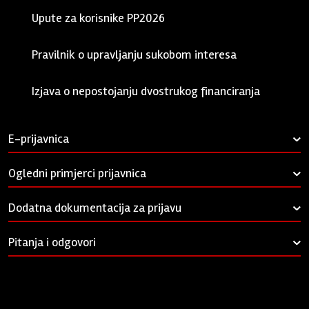
Upute za korisnike PP2026
pdf 512.21 KB
Pravilnik o upravljanju sukobom interesa
pdf 1.04 MB
Izjava o nepostojanju dvostrukog financiranja
docx 103.67 KB
E-prijavnica
›
Ogledni primjerci prijavnica
›
Dodatna dokumentacija za prijavu
›
Pitanja i odgovori
›