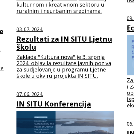
kulturnom i kreativnom sektoru u
ruralnim i neurbanim sredinama.
09.
E
03. 07. 2024.
e
Rezultati za IN SITU Ljetnu
školu
.
Zaklada "Kultura nova" je 3. srpnja
2024. objavila rezultate javnih poziva
ce
za sudjelovanje u programu Ljetne
škole u okviru projekta IN SITU.
Za
i 
ob
07. 06. 2024.
is
IN SITU Konferencija
ek
06.
IN