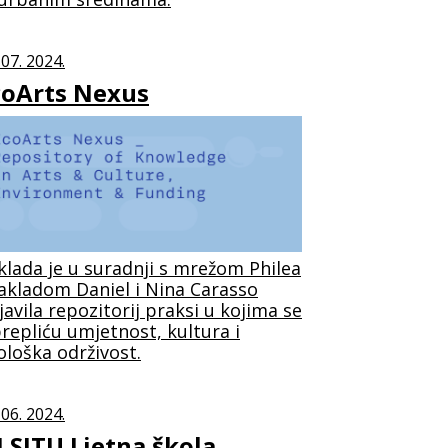
 07. 2024.
coArts Nexus
klada je u suradnji s mrežom Philea
Zakladom Daniel i Nina Carasso
javila repozitorij praksi u kojima se
prepliću umjetnost, kultura i
ološka održivost.
 06. 2024.
 SITU Ljetna škola