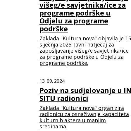
višeg/e savjetnika/ice za
programe podrške u
Odjelu za programe
podrške
Zaklada "Kultura nova" objavila je 15
siječnja 2025. Javni natječaj za
zapošljavanje višeg/e savjetnika/ice
za programe podrške u Odjelu za
programe podrške.
13. 09. 2024.
Poziv na sudjelovanje u I
SITU radionici
Zaklada "Kultura nova" organizira
radionicu za osnaživanje kapaciteta
kulturnih aktera u manjim
sredinama.