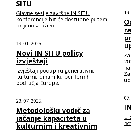
SITU
19.
Glavne sesije završne IN SITU
konferencije bit će dostupne putem
O
prijenosa uživo.
r
p
13. 01. 2026.
up
Novi IN SITU policy
Za
izvještaji
20
na
Izvještaji podupiru generativnu
Za
kulturnu dinamiku perifernih
up
područja Europe.
07.
23. 07. 2025.
I
Metodološki vodič za
jačanje kapaciteta u
U 
no
kulturnim i kreativnim