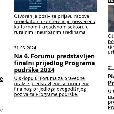
Otvoren je poziv za prijavu radova i
projekata na konferenciju posvećenu
kulturnom i kreativnom sektoru u
ruralnim i neurbanim sredinama.
Ot
po
rj
31. 05. 2024.
ur
Na 6. Forumu predstavljen
finalni prijedlog Programa
02.
podrške 2024
N
e
U sklopu 6. Foruma za pravedne
P
prakse predstavljene su promjene
finalnog prijedloga ovogodišnjeg
U 
poziva za Programe podrške.
pr
pr
j
Pr
de