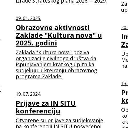
izrade Strateškog plana 2026. – 2029.
Za
up
09. 01. 2025.
Obrazovne aktivnosti
20.
Zaklade "Kultura nova" u
I
.
2025. godini
Z
Zaklada "Kultura nova" poziva
Up
organizacije civilnoga društva da
Me
ispunjavanjem kratkog upitnika
na
sudjeluju u kreiranju obrazovnog
programa Zaklade.
13.
N
P
19. 07. 2024.
k
Prijave za IN SITU
konferenciju
Ob
ko
Otvorene su prijave za sudjelovanje
kr
na konferenciji IN SITU posvećenoj
ne