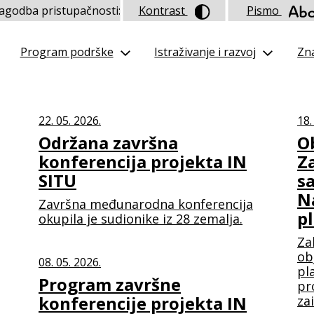
lagodba pristupačnosti:
Kontrast
Pismo
Program podrške
Istraživanje i razvoj
Zna
22. 05. 2026.
18.
Održana završna
O
konferencija projekta IN
Z
SITU
s
N
Završna međunarodna konferencija
p
okupila je sudionike iz 28 zemalja.
Za
ob
08. 05. 2026.
pl
Program završne
pr
konferencije projekta IN
za