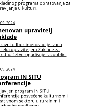
kladinog programa obrazovanja za
ravljanje u kulturi.
 09. 2024.
menovan upravitelj
aklade
ravni odbor imenovao je Ivana
seka upraviteljem Zaklade za
redno četverogodišnje razdoblje.
 09. 2024.
rogram IN SITU
onferencije
javljen program IN SITU
nferencije posvećene kulturnom i
eativnom sektoru u ruralnim i
urbanim sredinama.