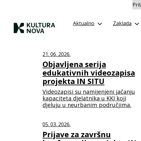
Pri
Aktualno
Zaklada
21. 06. 2026.
Objavljena serija
edukativnih videozapisa
projekta IN SITU
Videozapisi su namijenjeni jačanju
kapaciteta djelatnika u KKI koji
djeluju u neurbanim područjima.
05. 03. 2026.
Prijave za završnu