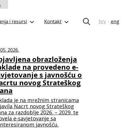
nja i resursi
Kontakt
hrv
eng
|
 05. 2026.
bjavljena obrazloženja
aklade na provedeno e-
avjetovanje s javnošću o
acrtu novog Strateškog
lana
klada je na mrežnim stranicama
javila Nacrt novog Strateškog
ana za razdoblje 2026. – 2029. te
ovela e-savjetovanje sa
interesiranom javnošću.