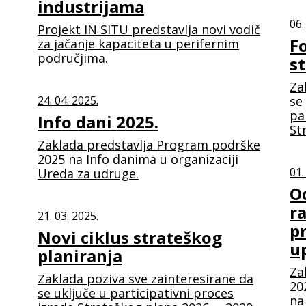
industrijama
06.
Projekt IN SITU predstavlja novi vodič
F
za jačanje kapaciteta u perifernim
područjima.
s
Za
24. 04. 2025.
se
pa
Info dani 2025.
St
Zaklada predstavlja Program podrške
2025 na Info danima u organizaciji
01.
Ureda za udruge.
O
r
21. 03. 2025.
p
Novi ciklus strateškog
up
planiranja
Za
Zaklada poziva sve zainteresirane da
20
se uključe u participativni proces
na