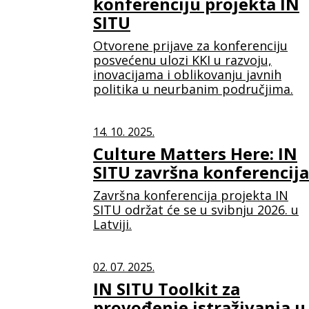
konferenciju projekta IN
SITU
Otvorene prijave za konferenciju
posvećenu ulozi KKI u razvoju,
inovacijama i oblikovanju javnih
politika u neurbanim područjima.
14. 10. 2025.
Culture Matters Here: IN
SITU završna konferencija
Završna konferencija projekta IN
SITU održat će se u svibnju 2026. u
Latviji.
02. 07. 2025.
IN SITU Toolkit za
provođenje istraživanja u