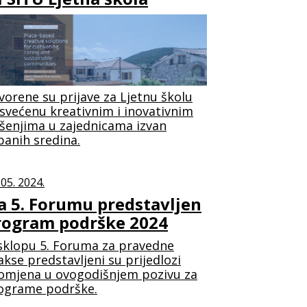
vorene su prijave za Ljetnu školu
svećenu kreativnim i inovativnim
ešenjima u zajednicama izvan
banih sredina.
 05. 2024.
a 5. Forumu predstavljen
rogram podrške 2024
sklopu 5. Foruma za pravedne
akse predstavljeni su prijedlozi
omjena u ovogodišnjem pozivu za
ograme podrške.