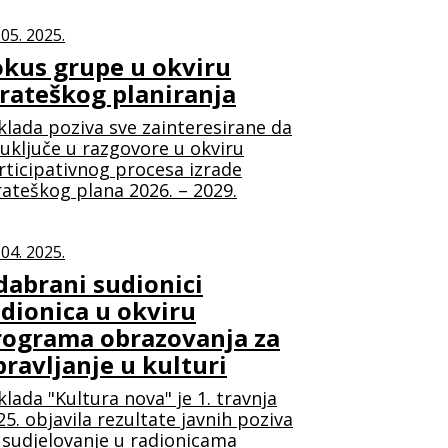
 05. 2025.
okus grupe u okviru
trateškog planiranja
klada poziva sve zainteresirane da
 uključe u razgovore u okviru
rticipativnog procesa izrade
rateškog plana 2026. – 2029.
 04. 2025.
dabrani sudionici
adionica u okviru
rograma obrazovanja za
ravljanje u kulturi
klada "Kultura nova" je 1. travnja
25. objavila rezultate javnih poziva
 sudjelovanje u radionicama