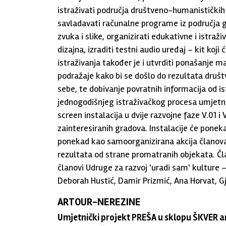
istraživati područja društveno-humanističkih 
savladavati računalne programe iz područja g
zvuka i slike, organizirati edukativne i istraž
dizajna, izraditi testni audio uređaj – kit koji 
istraživanja također je i utvrditi ponašanje 
podražaje kako bi se došlo do rezultata društv
sebe, te dobivanje povratnih informacija od ist
jednogodišnjeg istraživačkog procesa umjetnic
screen instalacija u dvije razvojne faze V.01 i
zainteresiranih gradova. Instalacije će ponek
ponekad kao samoorganizirana akcija članova
rezultata od strane promatranih objekata. Član
članovi Udruge za razvoj 'uradi sam' kulture –
Deborah Hustić, Damir Prizmić, Ana Horvat, Gj
ARTOUR-NEREZINE
Umjetnički projekt PREŠA u sklopu ŠKVER a