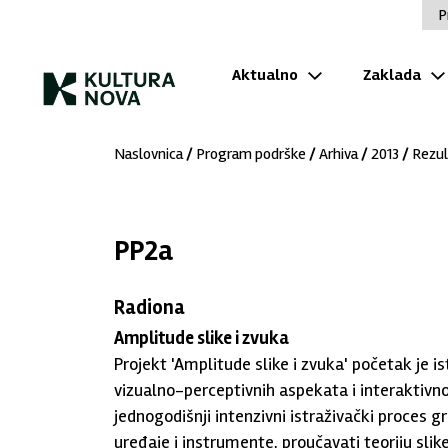
P
Aktualno
Zaklada
Naslovnica
/
Program podrške
/
Arhiva
/
2013
/
Rezul
PP2a
Radiona
Amplitude slike i zvuka
Projekt 'Amplitude slike i zvuka' početak je i
vizualno-perceptivnih aspekata i interaktivn
jednogodišnji intenzivni istraživački proces g
uređaje i instrumente, proučavati teoriju sl