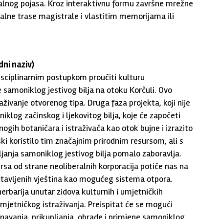
alnog pojasa. Kroz interaktivnu formu završne mrežne
alne trase magistrale i vlastitim memorijama ili
dni naziv)
isciplinarnim postupkom proučiti kulturu
e samoniklog jestivog bilja na otoku Korčuli. Ovo
aživanje otvorenog tipa. Druga faza projekta, koji nije
niklog začinskog i ljekovitog bilja, koje će započeti
ogih botaničara i istraživača kao otok bujne i izrazito
ski koristilo tim značajnim prirodnim resursom, ali s
janja samoniklog jestivog bilja pomalo zaboravlja.
sa od strane neoliberalnih korporacija potiče nas na
stavljenih vještina kao mogućeg sistema otpora.
rbarija unutar zidova kulturnih i umjetničkih
umjetničkog istraživanja. Preispitat će se mogući
navanja, prikupljanja, obrade i primjene samoniklog