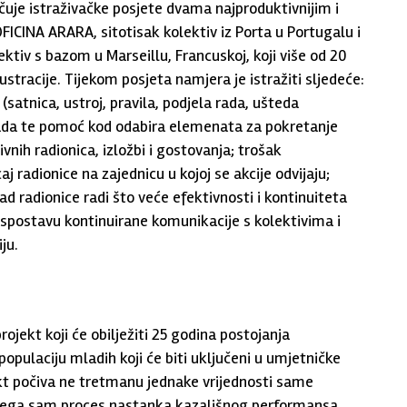
učuje istraživačke posjete dvama najproduktivnijim i
FICINA ARARA, sitotisak kolektiv iz Porta u Portugalu i
ektiv s bazom u Marseillu, Francuskoj, koji više od 20
ustracije. Tijekom posjeta namjera je istražiti sljedeće:
 (satnica, ustroj, pravila, podjela rada, ušteda
n rada te pomoć kod odabira elemenata za pokretanje
vnih radionica, izložbi i gostovanja; trošak
j radionice na zajednicu u kojoj se akcije odvijaju;
ad radionice radi što veće efektivnosti i kontinuiteta
 uspostavu kontinuirane komunikacije s kolektivima i
ju.
rojekt koji će obilježiti 25 godina postojanja
populaciju mladih koji će biti uključeni u umjetničke
ekt počiva ne tretmanu jednake vrijednosti same
 čega sam proces nastanka kazališnog performansa