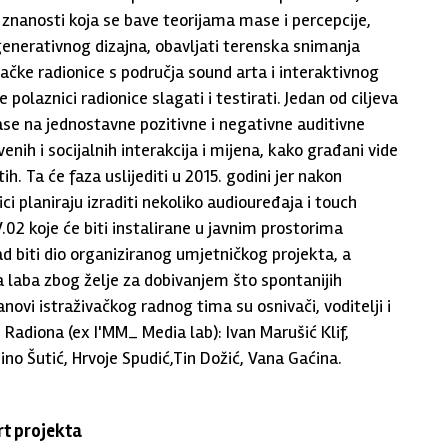
znanosti koja se bave teorijama mase i percepcije,
enerativnog dizajna, obavljati terenska snimanja
ivačke radionice s područja sound arta i interaktivnog
će polaznici radionice slagati i testirati. Jedan od ciljeva
mase na jednostavne pozitivne i negativne auditivne
enih i socijalnih interakcija i mijena, kako građani vide
ih. Ta će faza uslijediti u 2015. godini jer nakon
i planiraju izraditi nekoliko audiouređaja i touch
 V.02 koje će biti instalirane u javnim prostorima
ad biti dio organiziranog umjetničkog projekta, a
 laba zbog želje za dobivanjem što spontanijih
ovi istraživačkog radnog tima su osnivači, voditelji i
 Radiona (ex I'MM_ Media lab): Ivan Marušić Klif,
ino Šutić, Hrvoje Spudić,Tin Dožić, Vana Gaćina.
rt projekta