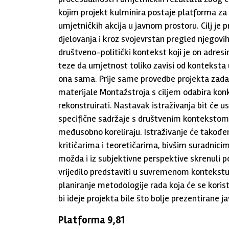
kojim projekt kulminira postaje platforma za p
umjetničkih akcija u javnom prostoru. Cilj je
djelovanja i kroz svojevrstan pregled njegovih
društveno-politički kontekst koji je on adres
teze da umjetnost toliko zavisi od kontekst
ona sama. Prije same provedbe projekta zadat
materijale Montažstroja s ciljem odabira konk
rekonstruirati. Nastavak istraživanja bit će 
specifične sadržaje s društvenim kontekstom 
međusobno koreliraju. Istraživanje će također 
kritičarima i teoretičarima, bivšim suradnicima
možda i iz subjektivne perspektive skrenuli 
vrijedilo predstaviti u suvremenom kontekstu. 
planiranje metodologije rada koja će se korist
bi ideje projekta bile što bolje prezentirane ja
Platforma 9,81