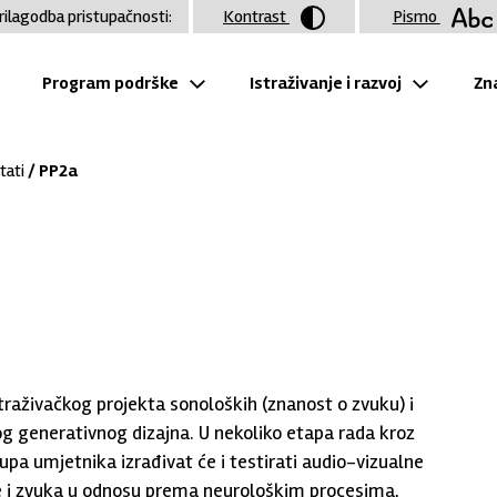
rilagodba pristupačnosti:
Kontrast
Pismo
Program podrške
Istraživanje i razvoj
Zna
tati
/ PP2a
straživačkog projekta sonoloških (znanost o zvuku) i
og generativnog dizajna. U nekoliko etapa rada kroz
rupa umjetnika izrađivat će i testirati audio-vizualne
ike i zvuka u odnosu prema neurološkim procesima,