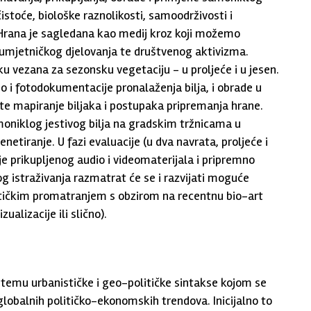
istoće, biološke raznolikosti, samoodrživosti i
 Hrana je sagledana kao medij kroz koji možemo
umjetničkog djelovanja te društvenog aktivizma.
ku vezana za sezonsku vegetaciju - u proljeće i u jesen.
o i fotodokumentacije pronalaženja bilja, i obrade u
a, te mapiranje biljaka i postupaka pripremanja hrane.
moniklog jestivog bilja na gradskim tržnicama u
netiranje. U fazi evaluacije (u dva navrata, proljeće i
je prikupljenog audio i videomaterijala i pripremno
log istraživanja razmatrat će se i razvijati moguće
 kritičkim promatranjem s obzirom na recentnu bio-art
zualizacije ili slično).
temu urbanističke i geo-političke sintakse kojom se
 globalnih političko-ekonomskih trendova. Inicijalno to