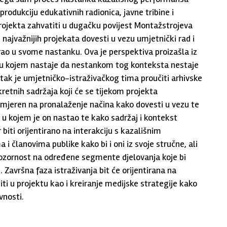
rodukciju edukativnih radionica, javne tribine i
 projekta zahvatiti u dugačku povijest Montažstrojeva
 najvažnijih projekata dovesti u vezu umjetnički rad i
irao u svome nastanku. Ova je perspektiva proizašla iz
a u kojem nastaje da nestankom tog konteksta nestaje
ak je umjetničko-istraživačkog tima proučiti arhivske
retnih sadržaja koji će se tijekom projekta
usmjeren na pronalaženje načina kako dovesti u vezu te
u kojem je on nastao te kako sadržaj i kontekst
biti orijentirano na interakciju s kazališnim
 i članovima publike kako bi i oni iz svoje stručne, ali
pozornost na određene segmente djelovanja koje bi
Završna faza istraživanja bit će orijentirana na
iti u projektu kao i kreiranje medijske strategije kako
vnosti.