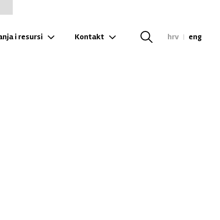
nja i resursi
Kontakt
hrv
|
eng