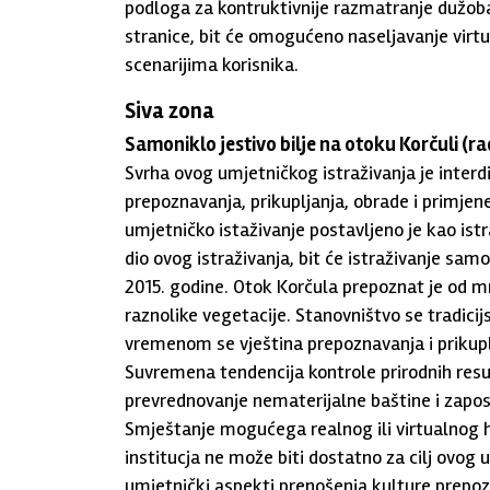
podloga za kontruktivnije razmatranje dužob
stranice, bit će omogućeno naseljavanje virtu
scenarijima korisnika.
Siva zona
Samoniklo jestivo bilje na otoku Korčuli (ra
Svrha ovog umjetničkog istraživanja je interd
prepoznavanja, prikupljanja, obrade i primjen
umjetničko istaživanje postavljeno je kao istr
dio ovog istraživanja, bit će istraživanje samo
2015. godine. Otok Korčula prepoznat je od mn
raznolike vegetacije. Stanovništvo se tradicij
vremenom se vještina prepoznavanja i prikupl
Suvremena tendencija kontrole prirodnih resur
prevrednovanje nematerijalne baštine i zapo
Smještanje mogućega realnog ili virtualnog he
institucja ne može biti dostatno za cilj ovog 
umjetnički aspekti prenošenja kulture prepoz