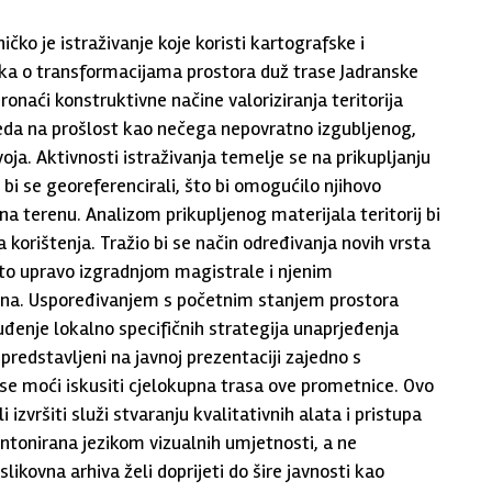
čko je istraživanje koje koristi kartografske i
aka o transformacijama prostora duž trase Jadranske
naći konstruktivne načine valoriziranja teritorija
eda na prošlost kao nečega nepovratno izgubljenog,
ja. Aktivnosti istraživanja temelje se na prikupljanju
i bi se georeferencirali, što bi omogućilo njihovo
a terenu. Analizom prikupljenog materijala teritorij bi
ra korištenja. Tražio bi se način određivanja novih vrsta
uto upravo izgradnjom magistrale i njenim
ina. Uspoređivanjem s početnim stanjem prostora
uđenje lokalno specifičnih strategija unaprjeđenja
i predstavljeni na javnoj prezentaciji zajedno s
 moći iskusiti cjelokupna trasa ove prometnice. Ovo
 izvršiti služi stvaranju kvalitativnih alata i pristupa
Intonirana jezikom vizualnih umjetnosti, a ne
kovna arhiva želi doprijeti do šire javnosti kao