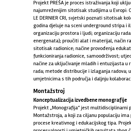
Projekt PREŠA je proces istraživanja koji uklj
najumreženijim sitotisak studijima u Evropi: O
LE DERNIER CRI, svjetski poznati sitotisak kol
godina djeluje na sceni underground stripa i il
organizaciju prostora i ljudi; organizaciju rada
energenata); proučiti alat i materijal, nači
sitotisak radionice; načine provođenja edukati
funkcioniranja radionice, samoodrživost; utjeca
načine za uključivanje mladih i entuzijasta u r
rada; metode distribucije i izlaganja radova;
umjetnicima s tih područja i daljnju kolaboraci
Montažstroj
Konceptualizacija izvedbene monografije
Projekt „Monografija“ jest multidisciplinarni p
Montažstroja, a koji za ciljanu populaciju ima 
procese kreativnog i edukacijskog tipa. Proj
procesualnosti i umjetničkih rezultata zbog