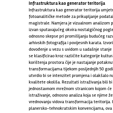
Infrastruktura kao generator teritorija
Infrastruktura kao generator teritorija umjetni
fotoanalitičke metode za prikupljanje podat
magistrale. Namjera je vizualnom analizom pro
izvan sputavajućeg okvira nostalgičnog pogl
odnosno skepse pri promišljanju budućeg razvo
arhivskih fotografija i povijesnih karata. Izvor
dovođenje u vezu s uvidom u sadašnje stanje n
se klasificirao kroz različite kategorije kultu
korištenja prostora čije je nastajanje potakn
transformacijama tijekom posljednjih 50 god
utvrdio bi se intenzitet promjena i olakšalo n
kvalitete okoliša. Rezultati istraživanja bili b
jednostavnom mrežnom stranicom kojom će se
istraživanje, odnosno analiza koja se njime želi
vrednovanju vidova transformacija teritorija. 
planersko-tehnokratskim konvencijama, ova sli