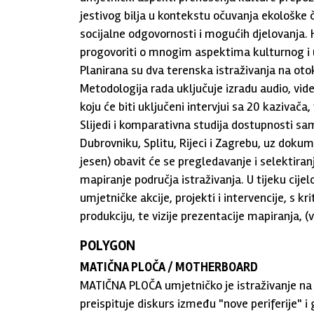
jestivog bilja u kontekstu očuvanja ekološke č
socijalne odgovornosti i mogućih djelovanja.
progovoriti o mnogim aspektima kulturnog i 
Planirana su dva terenska istraživanja na oto
Metodologija rada uključuje izradu audio, vide
koju će biti uključeni intervjui sa 20 kazivač
Slijedi i komparativna studija dostupnosti sa
Dubrovniku, Splitu, Rijeci i Zagrebu, uz dokume
jesen) obavit će se pregledavanje i selektiran
mapiranje područja istraživanja. U tijeku cije
umjetničke akcije, projekti i intervencije, s
produkciju, te vizije prezentacije mapiranja, (vi
POLYGON
MATIČNA PLOČA / MOTHERBOARD
MATIČNA PLOČA umjetničko je istraživanje na 
preispituje diskurs između "nove periferije" i