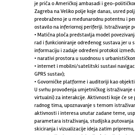
je priča o Američkoj ambasadi i geo-politič
Zagreba na Veliko polje koje danas, usred pol
preobraženo je u međunarodnu potentnu i pen
ostavilo na inferiornoj periferiji. Istraživanj
• Matična ploča predstavlja model povezivanja
rad i funkcioniranje određenog sustava jer u 
informaciju i zadaje određeni protokol između 
• narativi prostora u suodnosu s urbanistič
• internet i mobilni/satelitski sustavi navig
GPRS sustav);
• Govorničke platforme i auditoriji kao objekti 
U svrhu provođenja umjetničkog istraživanje of
virtualni) za interakcije. Aktivnosti koje će s
radnog tima, upoznavanje s temom istraživanj
aktivnosti i interesa unutar zadane teme, us
parametara istraživanja, studijska putovanja 
skiciranja i vizualizacije ideja zatim pripremu, 