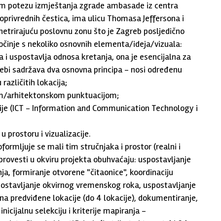
kom potezu izmještanja zgrade ambasade iz centra
joprivrednih čestica, ima ulicu Thomasa Jeffersona i
etrirajuću poslovnu zonu što je Zagreb posljedično
e počinje s nekoliko osnovnih elementa/ideja/vizuala:
 i uspostavlja odnosa kretanja, ona je esencijalna za
sebi sadržava dva osnovna principa - nosi određenu
različitih lokacija;
kom/arhitektonskom punktuacijom;
acije (ICT - Information and Communication Technology i
u prostoru i vizualizacije.
ormljuje se mali tim stručnjaka i prostor (realni i
e provesti u okviru projekta obuhvaćaju: uspostavljanje
a, formiranje otvorene "čitaonice", koordinaciju
postavljanje okvirnog vremenskog roka, uspostavljanje
na predviđene lokacije (do 4 lokacije), dokumentiranje,
inicijalnu selekciju i kriterije mapiranja -