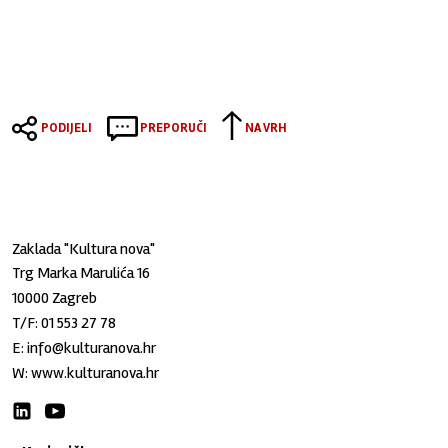
PODIJELI
PREPORUČI
NA VRH
Zaklada "Kultura nova"
Trg Marka Marulića 16
10000 Zagreb
T/F:
01 553 27 78
E:
info@kulturanova.hr
W:
www.kulturanova.hr