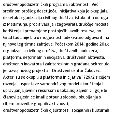
društvenopoduzetničkih programa i aktivnosti. Već
sredinom prošlog desetljeća, inicijativa koja je okupljala
desetak organizacija civilnog društva, istaknutih udruga
iz Međimurja, propitivala je i zagovarala drukčije modele
korištenja i prenamjene postojećih javnih resursa, no
Grad tada nije bio u mogućnosti adekvatno odgovoriti na
njihove legitimne zahtjeve. Početkom 2014. godine 20ak
organizacija civilnog društva, društvenih poduzeća,
platformi, neformalnih inicijativa, društvenih aktivista,
društvenih inovatora i zainteresiranih građana pokrenulo
je razvoj novog projekta - Društveni centar Čakovec.
Akteri su se okupili u platformu Inicijativa 1729/2 s ciljem
razvoja i uspostave samoodrživog modela korištenja i
upravljanja javnim resursom u lokalnoj zajednici, gdje bi
članovi zajednice imali potpunu slobodu okupljanja s
ciljem provedbe grupnih aktivnosti,
društvenopoduzetničkih djelatnosti, socijalnih i kulturnih