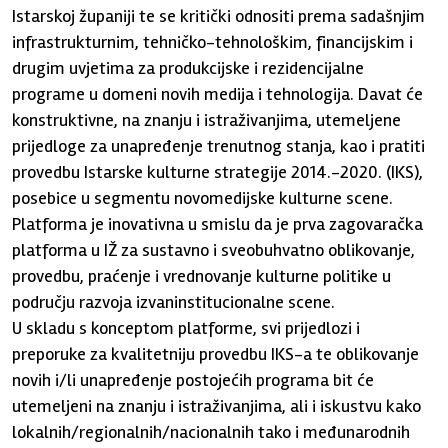
Istarskoj županiji te se kritički odnositi prema sadašnjim
infrastrukturnim, tehničko-tehnološkim, financijskim i
drugim uvjetima za produkcijske i rezidencijalne
programe u domeni novih medija i tehnologija. Davat će
konstruktivne, na znanju i istraživanjima, utemeljene
prijedloge za unapređenje trenutnog stanja, kao i pratiti
provedbu Istarske kulturne strategije 2014.-2020. (IKS),
posebice u segmentu novomedijske kulturne scene.
Platforma je inovativna u smislu da je prva zagovaračka
platforma u IŽ za sustavno i sveobuhvatno oblikovanje,
provedbu, praćenje i vrednovanje kulturne politike u
području razvoja izvaninstitucionalne scene.
U skladu s konceptom platforme, svi prijedlozi i
preporuke za kvalitetniju provedbu IKS-a te oblikovanje
novih i/li unapređenje postojećih programa bit će
utemeljeni na znanju i istraživanjima, ali i iskustvu kako
lokalnih/regionalnih/nacionalnih tako i međunarodnih