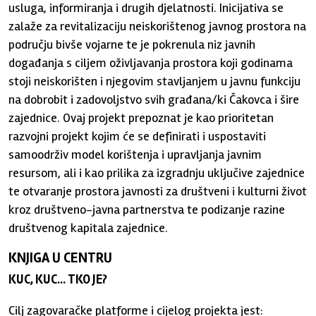
usluga, informiranja i drugih djelatnosti. Inicijativa se
zalaže za revitalizaciju neiskorištenog javnog prostora na
području bivše vojarne te je pokrenula niz javnih
događanja s ciljem oživljavanja prostora koji godinama
stoji neiskorišten i njegovim stavljanjem u javnu funkciju
na dobrobit i zadovoljstvo svih građana/ki Čakovca i šire
zajednice. Ovaj projekt prepoznat je kao prioritetan
razvojni projekt kojim će se definirati i uspostaviti
samoodrživ model korištenja i upravljanja javnim
resursom, ali i kao prilika za izgradnju uključive zajednice
te otvaranje prostora javnosti za društveni i kulturni život
kroz društveno-javna partnerstva te podizanje razine
društvenog kapitala zajednice.
KNJIGA U CENTRU
KUC, KUC... TKO JE?
Cilj zagovaračke platforme i cijelog projekta jest: