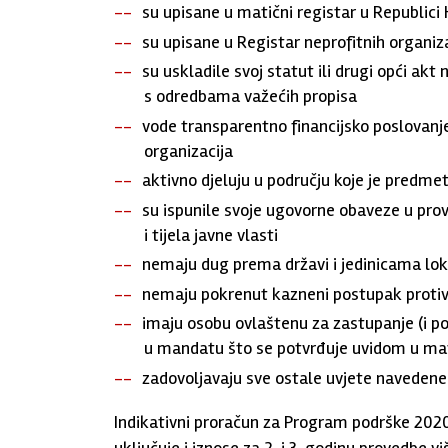
su upisane u matični registar u Republici 
su upisane u Registar neprofitnih organiz
su uskladile svoj statut ili drugi opći ak
s odredbama važećih propisa
vode transparentno financijsko poslovanj
organizacija
aktivno djeluju u području koje je predmet
su ispunile svoje ugovorne obaveze u prov
i tijela javne vlasti
nemaju dug prema državi i jedinicama lo
nemaju pokrenut kazneni postupak protiv
imaju osobu ovlaštenu za zastupanje (i p
u mandatu što se potvrđuje uvidom u matič
zadovoljavaju sve ostale uvjete navedene 
Indikativni proračun za Program podrške 2020 
uključuje i iznose za 2. i 3. godinu provedbe 