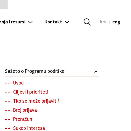
nja i resursi
Kontakt
hrv
|
eng
Sažeto o Programu podrške
›
Uvod
Ciljevi i prioriteti
Tko se može prijaviti?
Broj prijava
Proračun
Sukob interesa