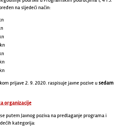
ređen na sljedeći način:
kn
kn
kn
kn
kn
kn
kn
om prijave 2. 9. 2020. raspisuje javne pozive u
sedam
a organizacije
 se putem Javnog poziva na predlaganje programa i
dećih kategorija: