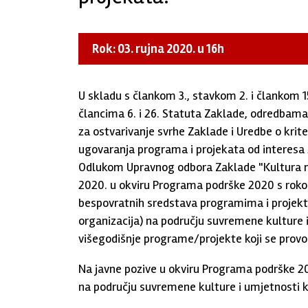
Rok: 03. rujna 2020. u 16h
U skladu s člankom 3., stavkom 2. i člankom 1
člancima 6. i 26. Statuta Zaklade, odredbama
za ostvarivanje svrhe Zaklade i Uredbe o krite
ugovaranja programa i projekata od interesa 
Odlukom Upravnog odbora Zaklade "Kultura nov
2020. u okviru Programa podrške 2020 s rokom 
bespovratnih sredstava programima i projekti
organizacija) na području suvremene kulture i 
višegodišnje programe/projekte koji se provod
Na javne pozive u okviru Programa podrške 20
na području suvremene kulture i umjetnosti k