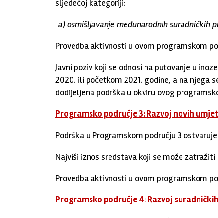
sljedećoj kategoriji:
a)
osmišljavanje međunarodnih suradničkih pr
Provedba aktivnosti u ovom programskom podru
Javni poziv koji se odnosi na putovanje u ino
2020. ili početkom 2021. godine, a na njega 
dodijeljena podrška u okviru ovog programsk
Programsko područje 3: Razvoj novih umjetn
Podrška u Programskom području 3 ostvaruje 
Najviši iznos sredstava koji se može zatraži
Provedba aktivnosti u ovom programskom podru
Programsko područje 4: Razvoj suradničkih 