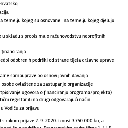
Hrvatskoj
acija
t na temelju kojeg su osnovane i na temelju kojeg djeluju
e u skladu s propisima o računovodstvu neprofitnih
 financiranja
edbi odobrenih podrški od strane tijela državne uprave
kalne samouprave po osnovi javnih davanja
 osobe ovlaštene za zastupanje organizacije
otpisivanje ugovora o financiranju programa/projekta)
ni registar ili na drugi odgovarajući način
u Vodiču za prijavu
s rokom prijave 2. 9. 2020. iznosi 9.750.000 kn, a
višegodišnje podrške u Programskim područjima 1, 4 i 5.