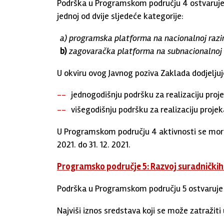
Podrška u Programskom području 4 ostvaruje
jednoj od dvije sljedeće kategorije:
a)
programska platforma na nacionalnoj razin
b)
zagovaračka platforma na subnacionalnoj r
U okviru ovog Javnog poziva Zaklada dodjeljuj
jednogodišnju podršku za realizaciju proje
višegodišnju podršku za realizaciju projek
U Programskom području 4 aktivnosti se moraju
2021. do 31. 12. 2021.
Programsko područje 5: Razvoj suradničkih 
Podrška u Programskom području 5 ostvaruje 
Najviši iznos sredstava koji se može zatraži