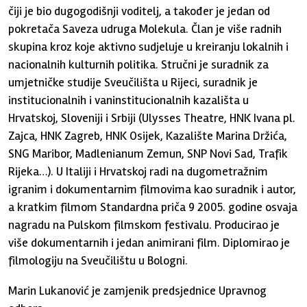
čiji je bio dugogodišnji voditelj, a također je jedan od
pokretača Saveza udruga Molekula. Član je više radnih
skupina kroz koje aktivno sudjeluje u kreiranju lokalnih i
nacionalnih kulturnih politika. Stručni je suradnik za
umjetničke studije Sveučilišta u Rijeci, suradnik je
institucionalnih i vaninstitucionalnih kazališta u
Hrvatskoj, Sloveniji i Srbiji (Ulysses Theatre, HNK Ivana pl.
Zajca, HNK Zagreb, HNK Osijek, Kazalište Marina Držića,
SNG Maribor, Madlenianum Zemun, SNP Novi Sad, Trafik
Rijeka…). U Italiji i Hrvatskoj radi na dugometražnim
igranim i dokumentarnim filmovima kao suradnik i autor,
a kratkim filmom Standardna priča 9 2005. godine osvaja
nagradu na Pulskom filmskom festivalu. Producirao je
više dokumentarnih i jedan animirani film. Diplomirao je
filmologiju na Sveučilištu u Bologni.
Marin Lukanović je zamjenik predsjednice Upravnog