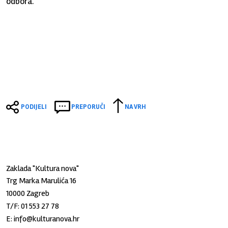
odbora.
PODIJELI
PREPORUČI
NA VRH
Zaklada "Kultura nova"
Trg Marka Marulića 16
10000 Zagreb
T/F:
01 553 27 78
E:
info@kulturanova.hr