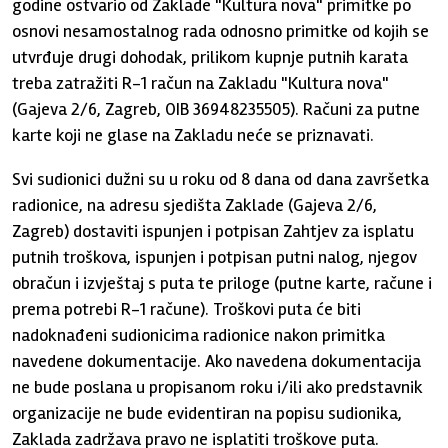
godine ostvario od Zaklade "Kultura nova" primitke po
osnovi nesamostalnog rada odnosno primitke od kojih se
utvrđuje drugi dohodak, prilikom kupnje putnih karata
treba zatražiti R-1 račun na Zakladu "Kultura nova"
(Gajeva 2/6, Zagreb, OIB 36948235505). Računi za putne
karte koji ne glase na Zakladu neće se priznavati.
Svi sudionici dužni su u roku od 8 dana od dana završetka
radionice, na adresu sjedišta Zaklade (Gajeva 2/6,
Zagreb) dostaviti ispunjen i potpisan Zahtjev za isplatu
putnih troškova, ispunjen i potpisan putni nalog, njegov
obračun i izvještaj s puta te priloge (putne karte, račune i
prema potrebi R-1 račune). Troškovi puta će biti
nadoknađeni sudionicima radionice nakon primitka
navedene dokumentacije. Ako navedena dokumentacija
ne bude poslana u propisanom roku i/ili ako predstavnik
organizacije ne bude evidentiran na popisu sudionika,
Zaklada zadržava pravo ne isplatiti troškove puta.