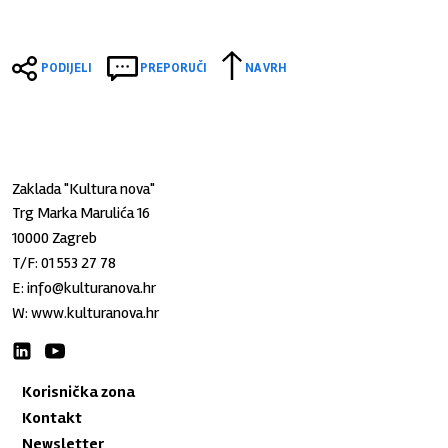
PODIJELI
PREPORUČI
NA VRH
Zaklada "Kultura nova"
Trg Marka Marulića 16
10000 Zagreb
T/F:
01 553 27 78
E:
info@kulturanova.hr
W:
www.kulturanova.hr
Korisnička zona
Kontakt
Newsletter