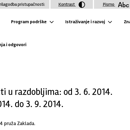
rilagodba pristupačnosti:
Kontrast
Pismo
Program podrške
Istraživanje i razvoj
Zna
nja i odgovori
i u razdobljima: od 3. 6. 2014.
2014. do 3. 9. 2014.
4 pruža Zaklada.