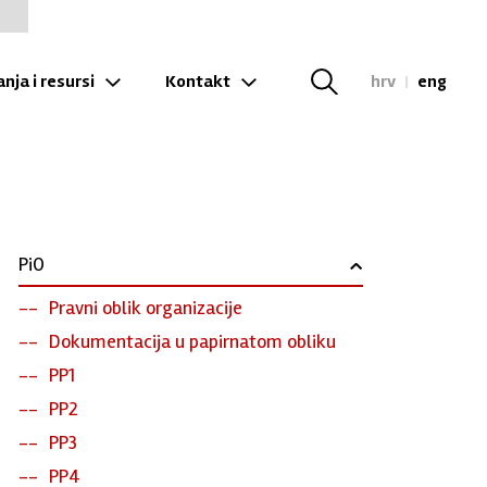
nja i resursi
Kontakt
hrv
|
eng
PiO
›
Pravni oblik organizacije
Dokumentacija u papirnatom obliku
PP1
PP2
PP3
PP4