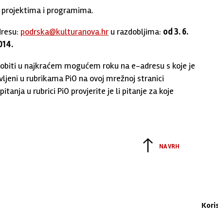
 projektima i programima.
dresu:
podrska@kulturanova.hr
u razdobljima:
od 3. 6.
014.
r dobiti u najkraćem mogućem roku na e-adresu s koje je
avljeni u rubrikama PiO na ovoj mrežnoj stranici
tanja u rubrici PiO provjerite je li pitanje za koje
NA VRH
Kori