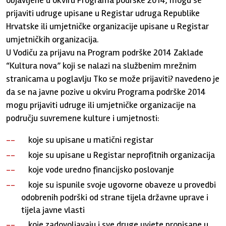
objavljene u okviru Programa podrške 2014, mogu se
prijaviti udruge upisane u Registar udruga Republike
Hrvatske ili umjetničke organizacije upisane u Registar
umjetničkih organizacija.
U Vodiču za prijavu na Program podrške 2014 Zaklade
“Kultura nova” koji se nalazi na službenim mrežnim
stranicama u poglavlju Tko se može prijaviti? navedeno je
da se na javne pozive u okviru Programa podrške 2014
mogu prijaviti udruge ili umjetničke organizacije na
području suvremene kulture i umjetnosti:
koje su upisane u matični registar
koje su upisane u Registar neprofitnih organizacija
koje vode uredno financijsko poslovanje
koje su ispunile svoje ugovorne obaveze u provedbi
odobrenih podrški od strane tijela državne uprave i
tijela javne vlasti
koje zadovoljavaju i sve druge uvjete propisane u