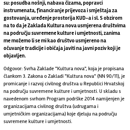
su: posudba nošnji, nabava čizama, popravci
instrumenata, financiranje prijevoza i smještaja za
gostovanja, uređenje prostorija KUD-a i sl. S obzirom
na to da je Zaklada Kultura nova usmjerena društvima
na području suvremene kulture i umjetnosti, zanima
me možemo li se mi kao društvo usmjereno na
očuvanje tradicije i običaja javiti na javni poziv koji je
objavljen.
Odgovor: Svrha Zaklade "Kultura nova", koja je propisana
člankom 3. Zakona o Zakladi "Kultura nova" (NN 90/11), je
promicanje i razvoj civilnog društva u Republici Hrvatskoj
na području suvremene kulture i umjetnosti. U skladu s
navedenom svrhom Program podrške 2014 namijenjen je
organizacijama civilnog društva (udrugama i
umjetničkim organizacijama) koje djeluju na području
suvremene kulture i umjetnosti.