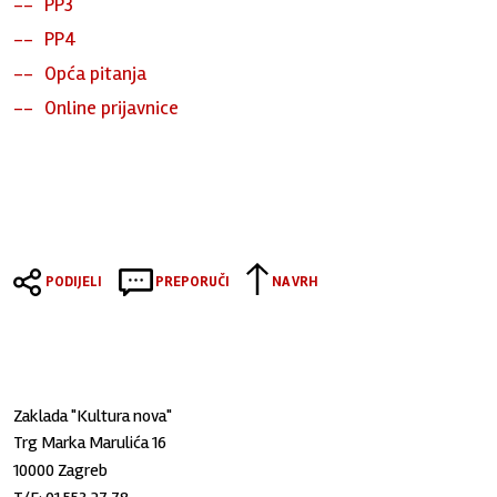
PP3
PP4
Opća pitanja
Online prijavnice
PODIJELI
PREPORUČI
NA VRH
Zaklada "Kultura nova"
Trg Marka Marulića 16
10000 Zagreb