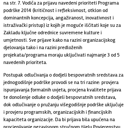
na str. 7. Vodiča za prijavu navedeni prioriteti Programa
podrške 2014 (kritičnost i refleksivnost, otklon od
dominantnih koncepcija, angažiranost, inovativnost i
istraživački pristup) iz kojih je moguće iščitati koje su za
Zakladu ključne odrednice suvremene kulture i
umjetnosti. Sve prijave kako na razini organizacijskog
djelovanja tako i na razini predloženih
projekata/programa moraju uključivati najmanje 3 od 5
navedenih prioriteta.
Postupak odlučivanja o dodjeli bespovratnih sredstava za
jednogodišnje podrške provodi se na tri razine: provjera
ispunjavanja formalnih uvjeta, procjena kvalitete prijava
te donošenje odluke o dodjeli bespovratnih sredstava,
dok odlučivanje o pružanju višegodišnje podrške uključuje
i provjeru programskih, organizacijskih i financijskih
kapaciteta organizacije. Da bi prijava bila upućena na
procjenjivanje nezavisnom stručnom tijelu Povjerenstvu