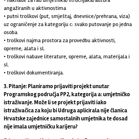
• naknade za rad umjetnika/stručnjaka/autora
angažiranih u aktivnostima
• putni troškovi (put, smještaj, dnevnice/prehrana, viza)
uz ograničenje za kategoriju c: svako putovanje po jedna
osoba
• troškovi najma prostora za provedbu aktivnosti,
opreme, alata i sl.
• troškovi nabave literature, opreme, alata, materijala i
sl.
• troškovi dokumentiranja.
3. Pitanje: Planiramo prijaviti projekt unutar
Programskog područja PP2, kategorija a: umjetničko
istraživanje. Može li se projekt prijaviti iako
istraživačica za koju bi Udruga aplicirala nije članica
Hrvatske zajednice samostalnih umjetnika te dosad
nije imala umjetničku karijeru?