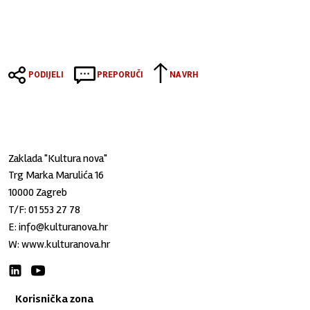
PODIJELI
PREPORUČI
NA VRH
Zaklada "Kultura nova"
Trg Marka Marulića 16
10000 Zagreb
T/F:
01 553 27 78
E:
info@kulturanova.hr
W:
www.kulturanova.hr
Korisnička zona