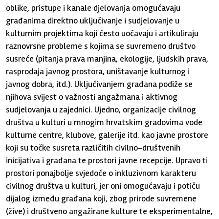
oblike, pristupe i kanale djelovanja omogućavaju
građanima direktno uključivanje i sudjelovanje u
kulturnim projektima koji često uočavaju i artikuliraju
raznovrsne probleme s kojima se suvremeno društvo
susreće (pitanja prava manjina, ekologije, ljudskih prava,
rasprodaja javnog prostora, uništavanje kulturnog i
javnog dobra, itd.). Uključivanjem građana podiže se
njihova svijest o važnosti angažmana i aktivnog
sudjelovanja u zajednici. Ujedno, organizacije civilnog
društva u kulturi u mnogim hrvatskim gradovima vode
kulturne centre, klubove, galerije itd. kao javne prostore
koji su točke susreta različitih civilno-društvenih
inicijativa i građana te prostori javne recepcije. Upravo ti
prostori ponajbolje svjedoče o inkluzivnom karakteru
civilnog društva u kulturi, jer oni omogućavaju i potiču
dijalog između građana koji, zbog prirode suvremene
(žive) i društveno angažirane kulture te eksperimentalne,