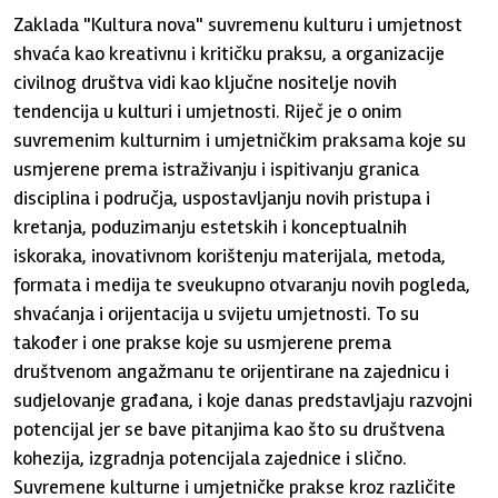
Zaklada "Kultura nova" suvremenu kulturu i umjetnost
shvaća kao kreativnu i kritičku praksu, a organizacije
civilnog društva vidi kao ključne nositelje novih
tendencija u kulturi i umjetnosti. Riječ je o onim
suvremenim kulturnim i umjetničkim praksama koje su
usmjerene prema istraživanju i ispitivanju granica
disciplina i područja, uspostavljanju novih pristupa i
kretanja, poduzimanju estetskih i konceptualnih
iskoraka, inovativnom korištenju materijala, metoda,
formata i medija te sveukupno otvaranju novih pogleda,
shvaćanja i orijentacija u svijetu umjetnosti. To su
također i one prakse koje su usmjerene prema
društvenom angažmanu te orijentirane na zajednicu i
sudjelovanje građana, i koje danas predstavljaju razvojni
potencijal jer se bave pitanjima kao što su društvena
kohezija, izgradnja potencijala zajednice i slično.
Suvremene kulturne i umjetničke prakse kroz različite