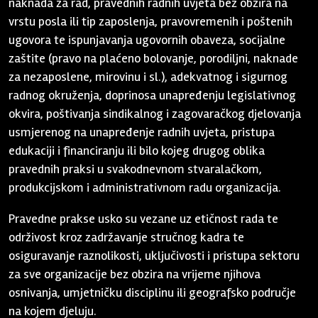
naknada za rad, pravednih radnih uvjeta bez obzira na
vrstu posla ili tip zaposlenja, pravovremenih i poštenih
ugovora te ispunjavanja ugovornih obaveza, socijalne
zaštite (pravo na plaćeno bolovanje, porodiljni, naknade
za nezaposlene, mirovinu i sl.), adekvatnog i sigurnog
radnog okruženja, doprinosa unapređenju legislativnog
okvira, poštivanja sindikalnog i zagovaračkog djelovanja
usmjerenog na unapređenje radnih uvjeta, pristupa
edukaciji i financiranju ili bilo kojeg drugog oblika
pravednih praksi u svakodnevnom stvaralačkom,
produkcijskom i administrativnom radu organizacija.
Pravedne prakse usko su vezane uz etičnost rada te
održivost kroz zadržavanje stručnog kadra te
osiguravanje raznolikosti, uključivosti i pristupa sektoru
za sve organizacije bez obzira na vrijeme njihova
osnivanja, umjetničku disciplinu ili geografsko područje
na kojem djeluju.