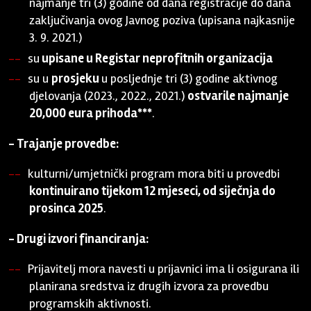
najmanje tri (3) godine od dana registracije do dana
zaključivanja ovog Javnog poziva (upisana najkasnije
3. 9. 2021.)
su
upisane u Registar neprofitnih organizacija
su u
prosjeku
u posljednje tri (3) godine aktivnog
djelovanja (2023., 2022., 2021.)
ostvarile najmanje
20,000 eura prihoda***
.
- Trajanje provedbe:
kulturni/umjetnički program mora biti u provedbi
kontinuirano tijekom 12 mjeseci, od siječnja do
prosinca 2025
.
- Drugi izvori financiranja:
Prijavitelj mora navesti u prijavnici ima li osigurana ili
planirana sredstva iz drugih izvora za provedbu
programskih aktivnosti.