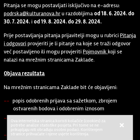
Pitanja se mogu postavljati isključivo na e-adresu:
podrska@kulturanova.hr
u razdobljima
od 18. 6. 2024. do
30. 7. 2024.
i
od 19. 8. 2024. do 29. 8. 2024.
Prije postavljanja pitanja prijavitelji mogu u rubrici
Pitanja
i odgovori
provjeriti je li pitanje na koje se traži odgovor
već postavljeno ili mogu provjeriti
Pojmovnik
koji se
nalazi na mrežnim stranicama Zaklade.
Objava rezultata
Na mrežnim stranicama Zaklade bit će objavljeni:
popis odobrenih prijava sa sažetkom, zbrojem
ostvarenih bodova i odobrenim iznosom
popis odbijenih prijava sa sažetkom i zbrojem
Ova internetska stranica koristi kolačiće (cookies) za
×
ostvarenih bodova
potrebe analize statistike posjeta. Pri tome se ne
prikupljaju niti obrađuju osobni podaci. Korištenjem
stranice prihvaćate i njene uvjete korištenja.
popis prijava odbijenih zbog nezadovoljavanja