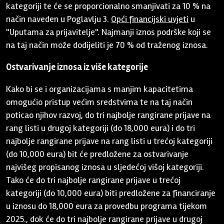
kategoriji te će se proporcionalno smanjivati za 10 % na
način naveden u Poglavlju 3.
Opći financijski uvjeti
u
"Uputama za prijavitelje". Najmanji iznos podrške koji se
na taj način može dodijeliti je 70 % od traženog iznosa.
Ostvarivanje iznosa iz više kategorije
Kako bi se i organizacijama s manjim kapacitetima
omogućio pristup većim sredstvima te na taj način
poticao njihov razvoj, do tri najbolje rangirane prijave na
rang listi u drugoj kategoriji (do 18,000 eura) i do tri
najbolje rangirane prijave na rang listi u trećoj kategoriji
(do 10,000 eura) bit će predložene za ostvarivanje
najvišeg propisanog iznosa u sljedećoj višoj kategoriji.
Tako će do tri najbolje rangirane prijave u trećoj
kategoriji (do 10,000 eura) biti predložene za financiranje
u iznosu do 18,000 eura za provedbu programa tijekom
2025., dok će do tri najbolje rangirane prijave u drugoj