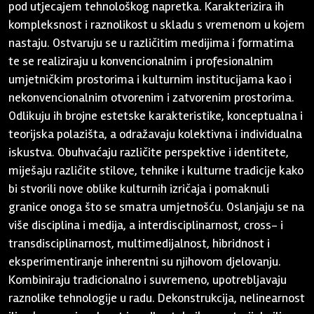
pod utjecajem tehnološkog napretka. Karakterizira ih
kompleksnost i raznolikost u skladu s vremenom u kojem
nastaju. Ostvaruju se u različitim medijima i formatima
te se realiziraju u konvencionalnim i profesionalnim
umjetničkim prostorima i kulturnim institucijama kao i
nekonvencionalnim otvorenim i zatvorenim prostorima.
Odlikuju ih brojne estetske karakteristike, konceptualna i
teorijska polazišta, a odražavaju kolektivna i individualna
iskustva. Obuhvaćaju različite perspektive i identitete,
miješaju različite stilove, tehnike i kulturne tradicije kako
bi stvorili nove oblike kulturnih izričaja i pomaknuli
granice onoga što se smatra umjetnošću. Oslanjaju se na
više disciplina i medija, a interdisciplinarnost, cross- i
transdisciplinarnost, multimedijalnost, hibridnost i
eksperimentiranje inherentni su njihovom djelovanju.
Kombiniraju tradicionalno i suvremeno, upotrebljavaju
raznolike tehnologije u radu. Dekonstrukcija, nelinearnost