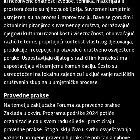
ili nekonvencionalnost izvedbe, tehnika, materijala ili
prostora često su njihova obilježja. Suvremeni umjetnici
usmjereni su na proces i improvizaciju. Bave se gorućim i
aktualnim pitanjima suvremenog društva, odražavajući
njegovu kulturnu raznolikost i višeznačnost, obuhvaćajući
različite teme, propitujući kontekst vlastitog djelovanja,
produkcije i recepcije, i proizvodeći društveno osviještene
poruke. Uspostavljaju dijalog s različitim kontekstima i
uspostavljaju višesmjernu komunikaciju. Često su
usredotočeni na lokalnu zajednicu i uključivanje različitih
društvenih skupina u umjetničke procese.
Pravedne prakse
Na temelju zaključaka Foruma za pravedne prakse
Zaklada u okviru Programa podrške 2024 potiče
organizacije da u svom radu slijede i prakticiraju
pravedne prakse. Stoga isključivo u svrhu osvještavanja
važnosti primjene pravednih praksi te poticanja njihove