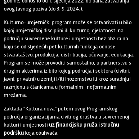
godine, odnosno od 1. siječnja 2022. do dana zatvaranja
ovog Javnog poziva (do 3. 9. 2024.).
Kulturno-umjetnički program može se ostvarivati u bilo
kojoj umjetničkoj disciplini ili kulturnoj djelatnosti na
području suvremene kulture i umjetnosti bez obzira na
koju se od sljedećih
pet kulturnih funkcija
odnosi:
stvaralaštvo, produkcija, distribucija, očuvanje, edukacija.
Program se može provoditi samostalno, u partnerstvu s
drugim akterima iz bilo kojeg područja i sektora (civilni,
javni, privatni) u zemlji i/ili inozemstvu ili kroz suradnju i
razmjenu s članicama u formalnim i neformalnim
mrežama.
Zaklada "Kultura nova" putem ovog Programskog
područja organizacijama civilnog društva u suvremenoj
kulturi i umjetnosti
uz financijsku pruža i stručnu
podršku
koja obuhvaća: