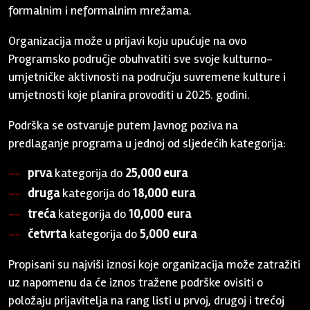
formalnim i neformalnim mrežama.
Organizacija može u prijavi koju upućuje na ovo
Programsko područje obuhvatiti sve svoje kulturno-
umjetničke aktivnosti na području suvremene kulture i
umjetnosti koje planira provoditi u 2025. godini.
Podrška se ostvaruje putem Javnog poziva na
predlaganje programa u jednoj od sljedećih kategorija:
prva
kategorija do
25,000 eura
druga
kategorija do
18,000
eura
treća
kategorija do
10,000
eura
četvrta
kategorija do
5,000
eura
Propisani su najviši iznosi koje organizacija može zatražiti
uz napomenu da će iznos tražene podrške ovisiti o
položaju prijavitelja na rang listi u prvoj, drugoj i trećoj