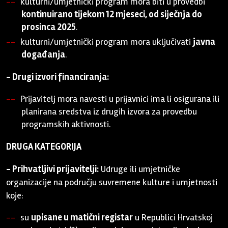
kulturni/umjetnički program mora biti u provedbi
kontinuirano tijekom 12 mjeseci, od siječnja do
prosinca 2025
.
kulturni/umjetnički program mora uključivati
javna
događanja
.
- Drugi izvori financiranja:
Prijavitelj mora navesti u prijavnici ima li osigurana ili
planirana sredstva iz drugih izvora za provedbu
programskih aktivnosti.
DRUGA KATEGORIJA
- Prihvatljivi prijavitelji:
Udruge ili umjetničke
organizacije na području suvremene kulture i umjetnosti
koje:
su
upisane u matični registar
u Republici Hrvatskoj