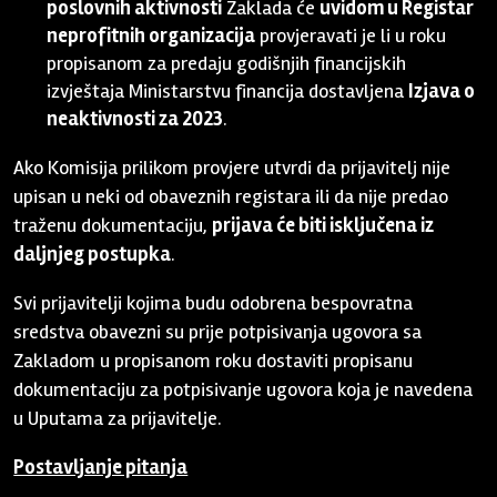
poslovnih aktivnosti
Zaklada će
uvidom u Registar
neprofitnih organizacija
provjeravati je li u roku
propisanom za predaju godišnjih financijskih
izvještaja Ministarstvu financija dostavljena
Izjava o
neaktivnosti za 2023
.
Ako Komisija prilikom provjere utvrdi da prijavitelj nije
upisan u neki od obaveznih registara ili da nije predao
traženu dokumentaciju,
prijava će biti isključena iz
daljnjeg postupka
.
Svi prijavitelji kojima budu odobrena bespovratna
sredstva obavezni su prije potpisivanja ugovora sa
Zakladom u propisanom roku dostaviti propisanu
dokumentaciju za potpisivanje ugovora koja je navedena
u Uputama za prijavitelje.
Postavljanje pitanja